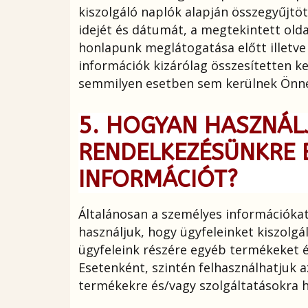
kiszolgáló naplók alapján összegyűjtö
idejét és dátumát, a megtekintett olda
honlapunk meglátogatása előtt illetv
információk kizárólag összesítetten k
semmilyen esetben sem kerülnek Önnel
5. HOGYAN HASZNÁLJ
RENDELKEZÉSÜNKRE
INFORMÁCIÓT?
Általánosan a személyes információkat 
használjuk, hogy ügyfeleinket kiszolg
ügyfeleink részére egyéb termékeket é
Esetenként, szintén felhasználhatjuk a
termékekre és/vagy szolgáltatásokra hí