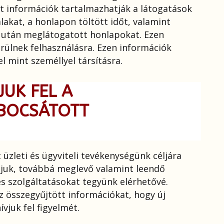
tt információk tartalmazhatják a látogatások
lakat, a honlapon töltött időt, valamint
e után meglátogatott honlapokat. Ezen
erülnek felhasználásra. Ezen információk
 mint személlyel társításra.
UK FEL A
 BOCSÁTOTT
üzleti és ügyviteli tevékenységünk céljára
áljuk, továbbá meglevő valamint leendő
s szolgáltatásokat tegyünk elérhetővé.
z összegyűjtött információkat, hogy új
vjuk fel figyelmét.