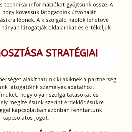
s technikai információkat gyűjtsünk össze. A
, hogy kövessük látogatóink útvonalát
sikra lépnek. A kiszolgáló naplók lehetővé
ányan látogatják oldalainkat és értékeljük
OSZTÁSA STRATÉGIAI
erséget alakíthatunk ki akiknek a partnerség
tunk látogatóink személyes adataihoz,
ímüket, hogy olyan szolgáltatásokat és
ely megítélésünk szerint érdeklődésükre
séggel kapcsolatban azonban fenntartunk
 kapcsolatos jogot.