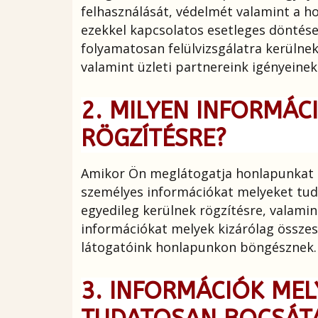
felhasználását, védelmét valamint a ho
ezekkel kapcsolatos esetleges döntése
folyamatosan felülvizsgálatra kerülnek
valamint üzleti partnereink igényeine
2. MILYEN INFORMÁC
RÖGZÍTÉSRE?
Amikor Ön meglátogatja honlapunkat k
személyes információkat melyeket tud
egyedileg kerülnek rögzítésre, valamin
információkat melyek kizárólag összes
látogatóink honlapunkon böngésznek.
3. INFORMÁCIÓK ME