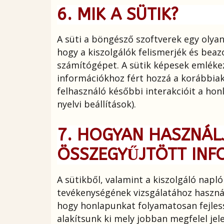
6. MIK A SÜTIK?
A süti a böngésző szoftverek egy olya
hogy a kiszolgálók felismerjék és beaz
számítógépet. A sütik képesek emléke
információkhoz fért hozzá a korábbiak
felhasználó későbbi interakcióit a honl
nyelvi beállítások).
7. HOGYAN HASZNÁLJ
ÖSSZEGYŰJTÖTT INF
A sütikből, valamint a kiszolgáló napl
tevékenységének vizsgálatához használ
hogy honlapunkat folyamatosan fejless
alakítsunk ki mely jobban megfelel jele