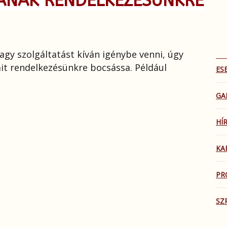
ANAK RENDELKEZÉSÜNKRE
gy szolgáltatást kíván igénybe venni, úgy
it rendelkezésünkre bocsássa. Például
ES
GA
HÍ
KA
PR
SZ