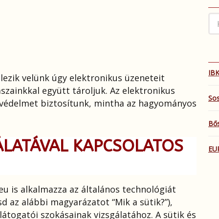
IBK
ezik velünk úgy elektronikus üzeneteit
szainkkal együtt tároljuk. Az elektronikus
Sos
védelmet biztosítunk, mintha az hagyományos
Bős
ÁLATÁVAL KAPCSOLATOS
EU
 is alkalmazza az általános technológiát
sd az alábbi magyarázatot “Mik a sütik?”),
látogatói szokásainak vizsgálatához. A sütik és