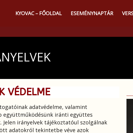
KYOVAC – FŐOLDAL
ESEMÉNYNAPTÁR
VER
ÁNYELVEK
OK VÉDELME
átogatóinak adatvédelme, valamint
b együttműködésünk iránti együttes
 Jelen irányelvek tájékoztatóul szolgálnak
ött adatokról tekintetbe véve azok