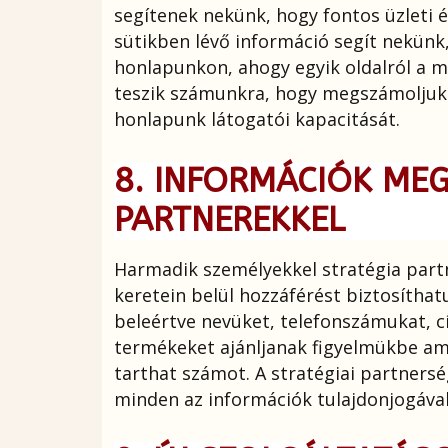
segítenek nekünk, hogy fontos üzleti é
sütikben lévő információ segít nekünk
honlapunkon, ahogy egyik oldalról a má
teszik számunkra, hogy megszámoljuk h
honlapunk látogatói kapacitását.
8. INFORMÁCIÓK MEG
PARTNEREKKEL
Harmadik személyekkel stratégia partn
keretein belül hozzáférést biztosítha
beleértve nevüket, telefonszámukat, c
termékeket ajánljanak figyelmükbe am
tarthat számot. A stratégiai partner
minden az információk tulajdonjogával