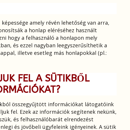
n képessége amely révén lehetőség van arra,
onosítsák a honlap eléréséhez használt
zni hogy a felhasználó a honlapon mely
ban, és ezzel nagyban leegyszerűsíthetik a
appal, illetve esetleg más honlapokkal (pl.:
UK FEL A SÜTIKBŐL
ORMÁCIÓKAT?
ókból összegyűjtött információkat látogatóink
juk fel. Ezek az információk segítenek nekünk,
zük, és felhasználóbarát elrendezést
nlegi és jövőbeli ügyfeleink igényeinek. A sütik