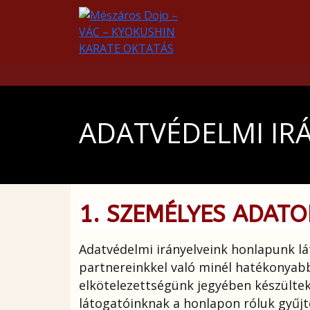
ADATVÉDELMI IR
1. SZEMÉLYES ADAT
Adatvédelmi irányelveink honlapunk l
partnereinkkel való minél hatékonyab
elkötelezettségünk jegyében készültek.
látogatóinknak a honlapon róluk gyűjt