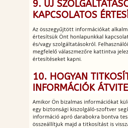
9. ÚJ SZOLGÁLTATÁS
KAPCSOLATOS ÉRTES
Az összegyűjtött információkat alkalm
értesítsük Önt honlapunkkal kapcsolat
és/vagy szolgáltatásokról. Felhasználó
megfelelő válaszmezőre kattintva jele
értesítéseket kapni.
10. HOGYAN TITKOSÍ
INFORMÁCIÓK ÁTVITE
Amikor Ön bizalmas információkat kül
egy biztonsági kiszolgáló-szoftver segí
információ apró darabokra bontva tes
összeállítjuk majd a titkosítást is vissz