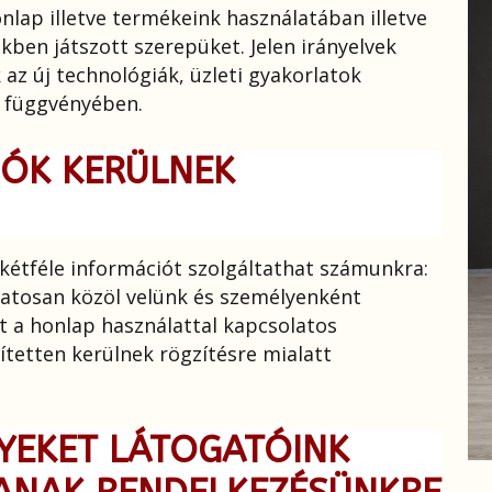
nlap illetve termékeink használatában illetve
kben játszott szerepüket. Jelen irányelvek
 az új technológiák, üzleti gyakorlatok
k függvényében.
IÓK KERÜLNEK
étféle információt szolgáltathat számunkra:
atosan közöl velünk és személyenként
t a honlap használattal kapcsolatos
ítetten kerülnek rögzítésre mialatt
LYEKET LÁTOGATÓINK