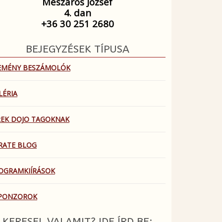
Mészáros József
4. dan
+36 30 251 2680
BEJEGYZÉSEK TÍPUSA
EMÉNY BESZÁMOLÓK
LÉRIA
REK DOJO TAGOKNAK
RATE BLOG
OGRAMKIÍRÁSOK
PONZOROK
KERESEL VALAMIT? IDE ÍRD BE: