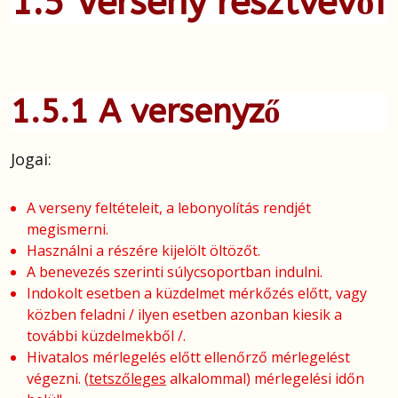
1.5 Verseny
résztvevői
1.5.1 A versenyző
Jogai:
A verseny feltételeit, a lebonyolítás rendjét
megismerni.
Használni a részére kijelölt öltözőt.
A benevezés szerinti súlycsoportban indulni.
Indokolt esetben a küzdelmet mérkőzés előtt, vagy
közben feladni / ilyen esetben azonban kiesik a
további küzdelmekből /.
Hivatalos mérlegelés előtt ellenőrző mérlegelést
végezni. (
tetszőleges
alkalommal) mérlegelési időn