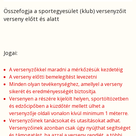
Összefogja a sportegyesület (klub) versenyzőit
verseny előtt és alatt
Jogai:
A versenyzőkkel maradni a mérkőzésük kezdetéig
A verseny előtti bemelegítést levezetni
Minden olyan tevékenységhez, amellyel a verseny
sikerét és eredményességét biztosítja.
Versenyen a részére kijelölt helyen, sportöltözetben
és edzőcipőben a küzdőtér mellett ülhet a
versenyzője oldali vonalon kívül minimum 1 méterre.
Versenyzőinek tanácsokat és utasításokat adhat.
Versenyzőinek azonban csak úgy nyújthat segítséget
és támogatást, ha azzal a verseny rendjét, a többi