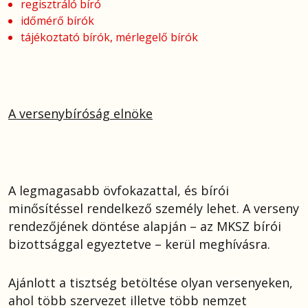
regisztráló bíró
időmérő bírók
tájékoztató bírók, mérlegelő bírók
A versenybíróság elnöke
A legmagasabb övfokazattal, és bírói
minősítéssel rendelkező személy lehet. A verseny
rendezőjének döntése alapján – az MKSZ bírói
bizottsággal egyeztetve – kerül meghívásra.
Ajánlott a tisztség betöltése olyan versenyeken,
ahol több szervezet illetve több nemzet