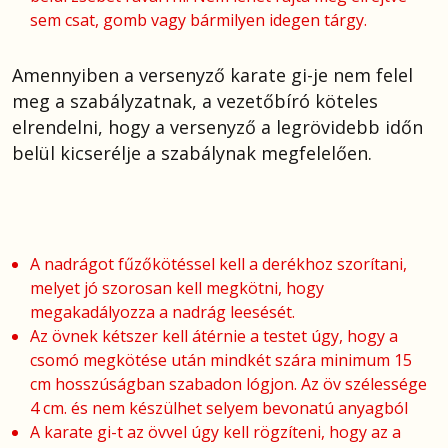
sem csat, gomb vagy bármilyen idegen tárgy.
Amennyiben a versenyző karate gi-je nem felel
meg a szabályzatnak, a vezetőbíró köteles
elrendelni, hogy a versenyző a legrövidebb időn
belül kicserélje a szabálynak megfelelően.
A nadrágot fűzőkötéssel kell a derékhoz szorítani,
melyet jó szorosan kell megkötni, hogy
megakadályozza a nadrág leesését.
Az övnek kétszer kell átérnie a testet úgy, hogy a
csomó megkötése után mindkét szára minimum 15
cm hosszúságban szabadon lógjon. Az öv szélessége
4 cm. és nem készülhet selyem bevonatú anyagból
A karate gi-t az övvel úgy kell rögzíteni, hogy az a