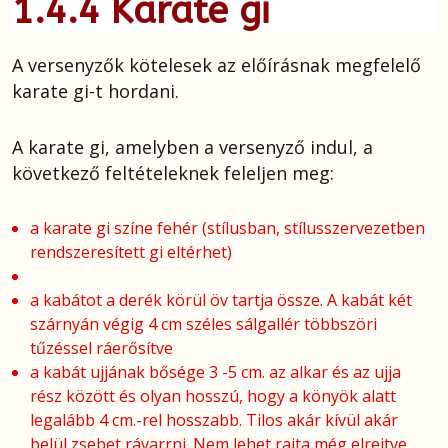
1.4.4 Karate gi
A versenyzők kötelesek az előírásnak megfelelő
karate gi-t hordani.
A karate gi, amelyben a versenyző indul, a
következő feltételeknek feleljen meg:
a karate gi színe fehér (stílusban, stílusszervezetben
rendszeresített gi eltérhet)
a kabátot a derék körül öv tartja össze. A kabát két
szárnyán végig 4 cm széles sálgallér többszöri
tűzéssel ráerősítve
a kabát ujjának bősége 3 -5 cm. az alkar és az ujja
rész között és olyan hosszú, hogy a könyök alatt
legalább 4 cm.-rel hosszabb. Tilos akár kívül akár
belül zsebet rávarrni. Nem lehet rajta még elrejtve