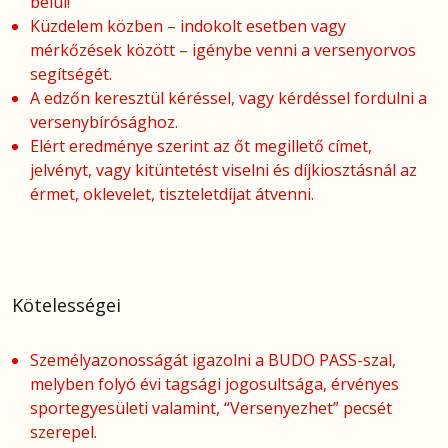
belül!
Küzdelem közben – indokolt esetben vagy
mérkőzések között – igénybe venni a versenyorvos
segítségét.
A edzőn keresztül kéréssel, vagy kérdéssel fordulni a
versenybírósághoz.
Elért eredménye szerint az őt megillető címet,
jelvényt, vagy kitüntetést viselni és díjkiosztásnál az
érmet, oklevelet, tiszteletdíjat átvenni.
Kötelességei
Személyazonosságát igazolni a BUDO PASS-szal,
melyben folyó évi tagsági jogosultsága, érvényes
sportegyesületi valamint, “Versenyezhet” pecsét
szerepel.