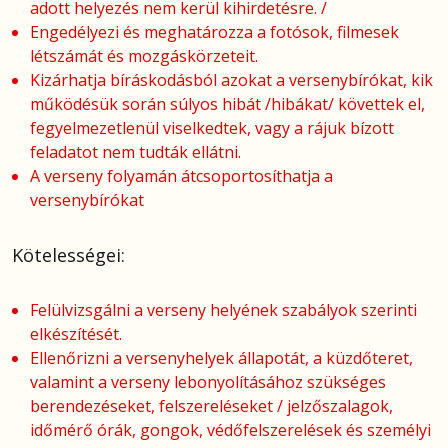
adott helyezés nem kerül kihirdetésre. /
Engedélyezi és meghatározza a fotósok, filmesek
létszámát és mozgáskörzeteit.
Kizárhatja bíráskodásból azokat a versenybírókat, kik
működésük során súlyos hibát /hibákat/ követtek el,
fegyelmezetlenül viselkedtek, vagy a rájuk bízott
feladatot nem tudták ellátni.
A verseny folyamán átcsoportosíthatja a
versenybírókat
Kötelességei:
Felülvizsgálni a verseny helyének szabályok szerinti
elkészítését.
Ellenőrizni a versenyhelyek állapotát, a küzdőteret,
valamint a verseny lebonyolításához szükséges
berendezéseket, felszereléseket / jelzőszalagok,
időmérő órák, gongok, védőfelszerelések és személyi