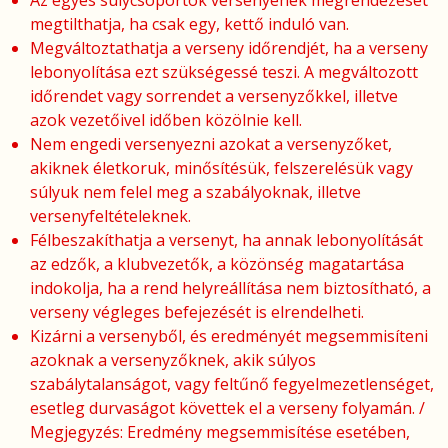
megtilthatja, ha csak egy, kettő induló van.
Megváltoztathatja a verseny időrendjét, ha a verseny
lebonyolítása ezt szükségessé teszi. A megváltozott
időrendet vagy sorrendet a versenyzőkkel, illetve
azok vezetőivel időben közölnie kell.
Nem engedi versenyezni azokat a versenyzőket,
akiknek életkoruk, minősítésük, felszerelésük vagy
súlyuk nem felel meg a szabályoknak, illetve
versenyfeltételeknek.
Félbeszakíthatja a versenyt, ha annak lebonyolítását
az edzők, a klubvezetők, a közönség magatartása
indokolja, ha a rend helyreállítása nem biztosítható, a
verseny végleges befejezését is elrendelheti.
Kizárni a versenyből, és eredményét megsemmisíteni
azoknak a versenyzőknek, akik súlyos
szabálytalanságot, vagy feltűnő fegyelmezetlenséget,
esetleg durvaságot követtek el a verseny folyamán. /
Megjegyzés: Eredmény megsemmisítése esetében,