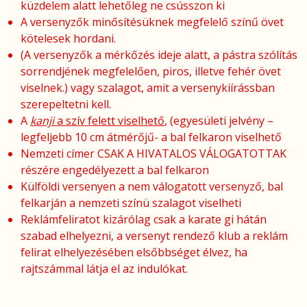
küzdelem alatt lehetőleg ne csússzon ki
A versenyzők minősítésüknek megfelelő színű övet
kötelesek hordani.
(A versenyzők a mérkőzés ideje alatt, a pástra szólítás
sorrendjének megfelelően, piros, illetve fehér övet
viselnek.) vagy szalagot, amit a versenykiírássban
szerepeltetni kell.
A
kanji
a szív felett viselhető
, (egyesületi jelvény –
legfeljebb 10 cm átmérőjű- a bal felkaron viselhető
Nemzeti címer CSAK A HIVATALOS VÁLOGATOTTAK
részére engedélyezett a bal felkaron
Külföldi versenyen a nem válogatott versenyző, bal
felkarján a nemzeti színü szalagot viselheti
Reklámfeliratot kizárólag csak a karate gi hátán
szabad elhelyezni, a versenyt rendező klub a reklám
felirat elhelyezésében elsőbbséget élvez, ha
rajtszámmal látja el az indulókat.