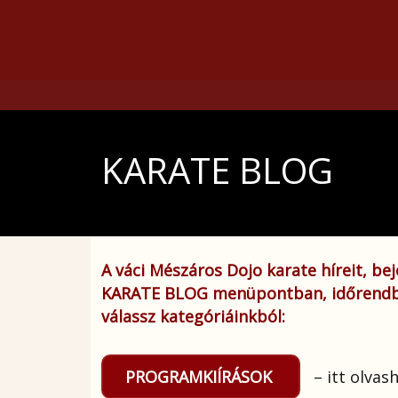
KARATE BLOG
A váci Mészáros Dojo karate híreit, be
KARATE BLOG menüpontban, időrendben
válassz kategóriáinkból:
PROGRAMKIÍRÁSOK
– itt olvas