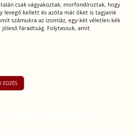
 talán csak vágyakoztak, morfondíroztak, hogy
 levegő kellett és azóta már őket is tagjaink
mít számukra az izomláz, egy-két véletlen kék
 jóleső fáradtság. Folytassuk, amit
K EDZÉS
TÓT KUPA / VÁCRÁTÓT