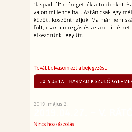
“kispadról” méregették a többieket és
vajon mi lenne ha… Aztán csak egy mély
között köszönthetjük. Ma már nem szá
folt, csak a mozgás és az azután érzett
elkezdtünk.. együtt.
Továbbolvasom ezt a bejegyzést:
2019.05.17. – HARMADIK SZÜLŐ-GYERME
2019. május 2.
2019.04.27. – V. RÁ
Nincs hozzászólás