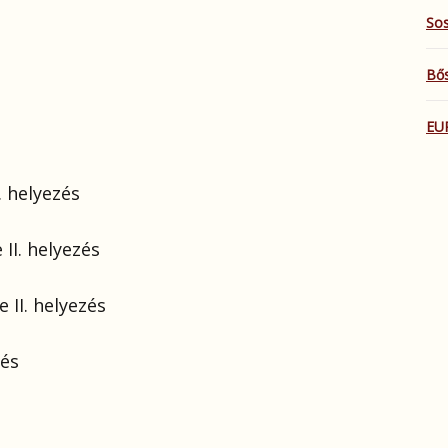
Sos
Bős
EU
. helyezés
II. helyezés
 II. helyezés
zés