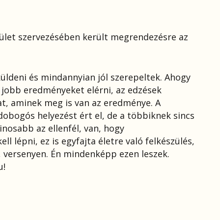
ület szervezésében került megrendezésre az
üldeni és mindannyian jól szerepeltek. Ahogy
e jobb eredményeket elérni, az edzések
at, aminek meg is van az eredménye. A
dobogós helyezést ért el, de a többiknek sincs
inosabb az ellenfél, van, hogy
ll lépni, ez is egyfajta életre való felkészülés,
t, versenyen. Én mindenképp ezen leszek.
u!