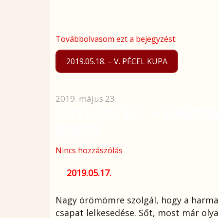
Továbbolvasom ezt a bejegyzést:
2019.05.18. – V. PÉCEL KUPA
2019. május 23.
2019.05.17. – HARM
EDZÉS
Nincs hozzászólás
2019.05.17.
Nagy örömömre szolgál, hogy a harma
csapat lelkesedése. Sőt, most már olyan