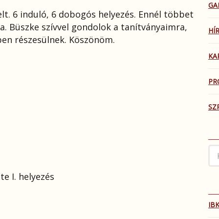
GA
lt. 6 induló, 6 dobogós helyezés. Ennél többet
a. Büszke szívvel gondolok a tanítványaimra,
HÍ
ben részesülnek. Köszönöm.
KA
PR
SZ
e I. helyezés
IBK