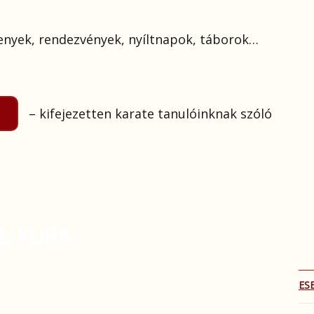
enyek, rendezvények, nyíltnapok, táborok…
K
– kifejezetten karate tanulóinknak szóló
EL KUPA
ES