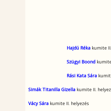
Hajdú Réka
kumite II
Szügyi Boond
kumite 
Rási Kata Sára
kumite
Simák Titanilla Gizella
kumite II. helye
Vácy Sára
kumite II. helyezés