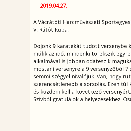
2019.04.27.
A Vácrátóti Harcművészeti Sportegyes
V. Rátót Kupa.
Dojonk 9 karatékát tudott versenybe k
múlik az idő, mindenki törekszik egyr
alkalmával is jobban odateszik maguk
mostani versenyre a 9 versenyzőből 7 
semmi szégyellnivalójuk. Van, hogy rut
szerencsétlenebb a sorsolás. Ezen túl ke
és küzdeni kell a következő versenyér
Szívből gratulálok a helyezésekhez. Os