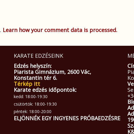
.
Learn how your comment data is processed.
KARATE EDZÉSEINK
MÉ
Edzés helyszín:
Cí
Piarista Gimnázium, 2600 Vác,
Pi
Konstantin tér 6.
Ko
Térkép itt
Ve
Karate edzés időpontok:
Se
+3
kedd: 18:00-19:30
Bl
csütörtök: 18:00-19:30
Ad
péntek: 18:00-20:00
Ad
ELJÖNNÉK EGY INGYENES PRÓBAEDZÉSRE
19
Sz
K&