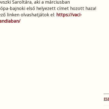
szki Saroltára, aki a márciusban
a-bajnoki első helyezett címet hozott haza!
ző linken olvashatjátok el:
https://vaci-
landiaban/
ES