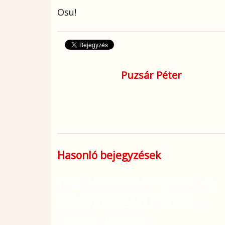
Osu!
Puzsár Péter
Hasonló bejegyzések
IBK VERSENY 2024 &
KÖNYVBEMUTATÓ –
2024.10.26.