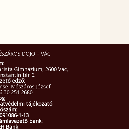
SZÁROS DOJO – VÁC
m:
arista Gimnázium, 2600 Vác,
nstantin tér 6.
zető edző:
nsei Mészáros József
6 30 251 2680
og
atvédelmi tájékozató
ószám:
091086-1-13
ámlavezető bank:
H Bank