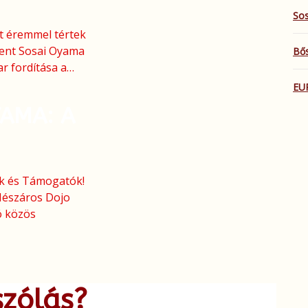
Sos
st éremmel tértek
lent Sosai Oyama
Bős
 fordítása a…
EU
AMA: A
ők és Támogatók!
Mészáros Dojo
ó közös
szólás?