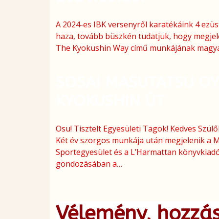
A 2024-es IBK versenyről karatékáink 4 ezü
haza, tovább büszkén tudatjuk, hogy megje
The Kyokushin Way című munkájának magyar
SOSAI MASUTATSU OY
KYOKUSHIN ÚT
Osu! Tisztelt Egyesületi Tagok! Kedves Szül
Két év szorgos munkája után megjelenik a 
Sportegyesület és a L’Harmattan könyvkiad
gondozásában a…
Vélemény, hozzá