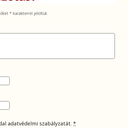
zőket
*
karakterrel jelöltük
al adatvédelmi szabályzatát.
*