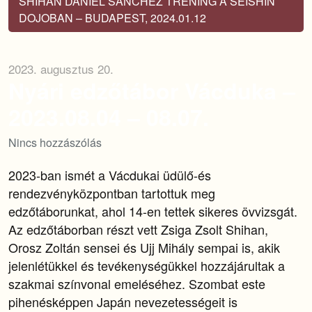
SHIHAN DANIEL SÁNCHEZ TRÉNING A SEISHIN
DOJOBAN – BUDAPEST, 2024.01.12
2023. augusztus 20.
Nyári edzőtábor Vácduka –
2023.08.04 – 08.07.
Nincs hozzászólás
2023-ban ismét a Vácdukai üdülő-és
rendezvényközpontban tartottuk meg
edzőtáborunkat, ahol 14-en tettek sikeres övvizsgát.
Az edzőtáborban részt vett Zsiga Zsolt Shihan,
Orosz Zoltán sensei és Ujj Mihály sempai is, akik
jelenlétükkel és tevékenységükkel hozzájárultak a
szakmai színvonal emeléséhez. Szombat este
pihenésképpen Japán nevezetességeit is