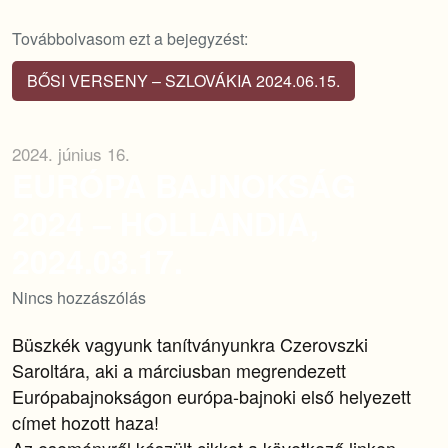
Továbbolvasom ezt a bejegyzést:
BŐSI VERSENY – SZLOVÁKIA 2024.06.15.
2024. június 16.
EURÓPA BAJNOKSÁG
2024 – HOLLANDIA,
2024.03.17.
Nincs hozzászólás
Büszkék vagyunk tanítványunkra Czerovszki
Saroltára, aki a márciusban megrendezett
Európabajnokságon európa-bajnoki első helyezett
címet hozott haza!