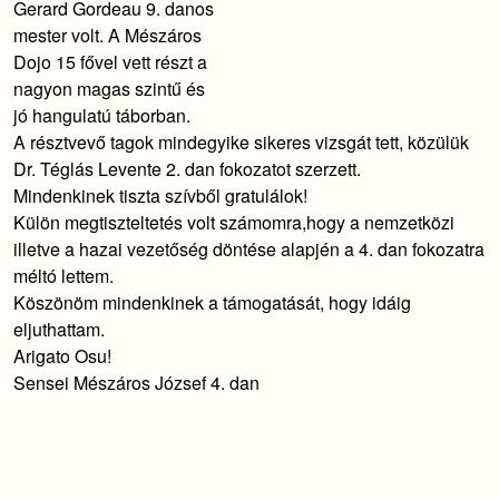
Gerard Gordeau 9. danos
mester volt. A Mészáros
Dojo 15 fővel vett részt a
nagyon magas szintű és
jó hangulatú táborban.
A résztvevő tagok mindegyike sikeres vizsgát tett, közülük
Dr. Téglás Levente 2. dan fokozatot szerzett.
Mindenkinek tiszta szívből gratulálok!
Külön megtiszteltetés volt számomra,hogy a nemzetközi
illetve a hazai vezetőség döntése alapjén a 4. dan fokozatra
méltó lettem.
Köszönöm mindenkinek a támogatását, hogy idáig
eljuthattam.
Arigato Osu!
Sensei Mészáros József 4. dan