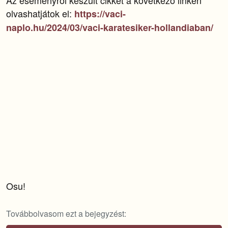
Az eseményről készült cikket a következő linken
olvashatjátok el:
https://vaci-
naplo.hu/2024/03/vaci-karatesiker-hollandiaban/
Osu!
Továbbolvasom ezt a bejegyzést: