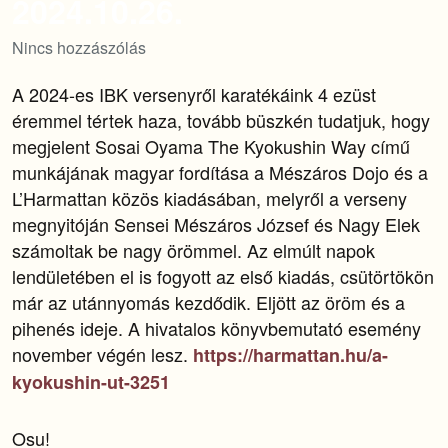
2024.10.26.
Nincs hozzászólás
A 2024-es IBK versenyről karatékáink 4 ezüst
éremmel tértek haza, tovább büszkén tudatjuk, hogy
megjelent Sosai Oyama The Kyokushin Way című
munkájának magyar fordítása a Mészáros Dojo és a
L’Harmattan közös kiadásában, melyről a verseny
megnyitóján Sensei Mészáros József és Nagy Elek
számoltak be nagy örömmel. Az elmúlt napok
lendületében el is fogyott az első kiadás, csütörtökön
már az utánnyomás kezdődik. Eljött az öröm és a
pihenés ideje. A hivatalos könyvbemutató esemény
november végén lesz.
https://harmattan.hu/a-
kyokushin-ut-3251
Osu!