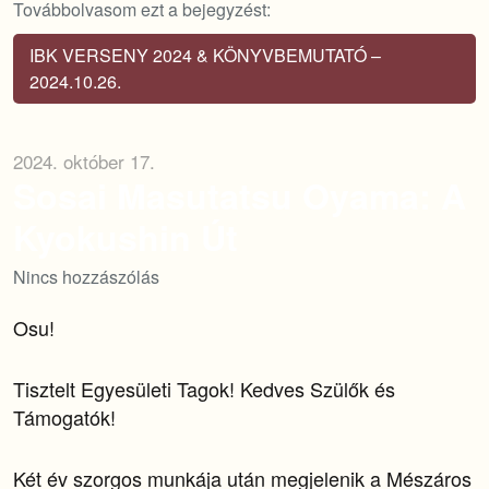
Továbbolvasom ezt a bejegyzést:
IBK VERSENY 2024 & KÖNYVBEMUTATÓ –
2024.10.26.
2024. október 17.
Sosai Masutatsu Oyama: A
Kyokushin Út
Nincs hozzászólás
Osu!
Tisztelt Egyesületi Tagok! Kedves Szülők és
Támogatók!
Két év szorgos munkája után megjelenik a Mészáros