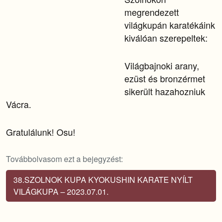
megrendezett
világkupán karatékáink
kiválóan szerepeltek:
Világbajnoki arany,
ezüst és bronzérmet
sikerült hazahozniuk
Vácra.
Gratulálunk! Osu!
Továbbolvasom ezt a bejegyzést:
38.SZOLNOK KUPA KYOKUSHIN KARATE NYÍLT
VILÁGKUPA – 2023.07.01.