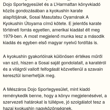
Dojo Sportegyesület és a L’Harmattan könyvkiadó
közös gondozásában a kyokushin karate
alapítójának, Sosai Masutatsu Oyamának A
Kyokushin Útoyama című kötete. E jelentős karate
történeti forrás egyetlen, amerikai kiadást élt meg
1979-ben. A most megjelenő munka lesz a második
kiadás és egyben első magyar nyelvű fordítás is.
A kyokushin gyakorlóinak különösen értékes műről
van szó, hiszen a Sosai saját gondolatait, a karatéról
és a világról vallott felfogását közvetlenül a szavain
keresztül ismerhetjük meg.
A Mészáros Dojo Sportegyesület, mint kiadó
reménykedik benne, hogy a könyv megjelenésével, a
szervezeti határokat is túllépve, jó szolgálatot tesz a
hazai kyokushin nagyközönségnek.