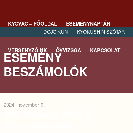
KYOVAC – FŐOLDAL
ESEMÉNYNAPTÁR
DOJO KUN
KYOKUSHIN SZÓTÁR
VERSENYZŐINK
ÖVVIZSGA
KAPCSOLAT
ESEMÉNY
BESZÁMOLÓK
2024. november 9.
IBK Verseny 2024 &
Könyvbemutató –