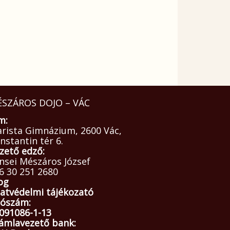
SZÁROS DOJO – VÁC
m:
arista Gimnázium, 2600 Vác,
nstantin tér 6.
zető edző:
nsei Mészáros József
6 30 251 2680
og
atvédelmi tájékozató
ószám:
091086-1-13
ámlavezető bank: