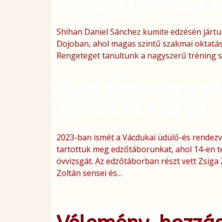
BUDAPEST, 2024.01.1
Shihan Daniel Sánchez kumite edzésén jártu
Dojoban, ahol magas szintű szakmai oktatás
Rengeteget tanultunk a nagyszerű tréning s
NYÁRI EDZŐTÁBOR V
2023.08.04 – 08.07.
2023-ban ismét a Vácdukai üdülő-és rende
tartottuk meg edzőtáborunkat, ahol 14-en te
övvizsgát. Az edzőtáborban részt vett Zsiga 
Zoltán sensei és…