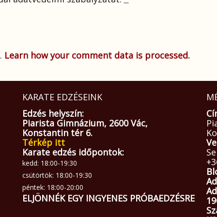
.
Learn how your comment data is processed.
KARATE EDZÉSEINK
MÉ
Edzés helyszín:
Cí
Piarista Gimnázium, 2600 Vác,
Pi
Konstantin tér 6.
Ko
Térkép itt
Ve
Karate edzés időpontok:
Se
+3
kedd: 18:00-19:30
Bl
csütörtök: 18:00-19:30
Ad
péntek: 18:00-20:00
Ad
ELJÖNNÉK EGY INGYENES PRÓBAEDZÉSRE
19
Sz