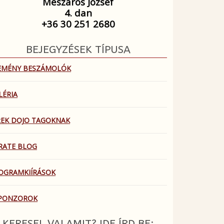
Mészáros József
4. dan
+36 30 251 2680
BEJEGYZÉSEK TÍPUSA
EMÉNY BESZÁMOLÓK
LÉRIA
REK DOJO TAGOKNAK
RATE BLOG
OGRAMKIÍRÁSOK
PONZOROK
KERESEL VALAMIT? IDE ÍRD BE: