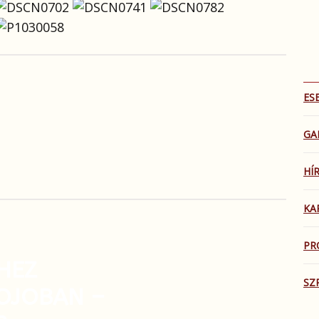
ES
GA
HÍ
KA
PR
HEZ
SZ
DOJOBAN –