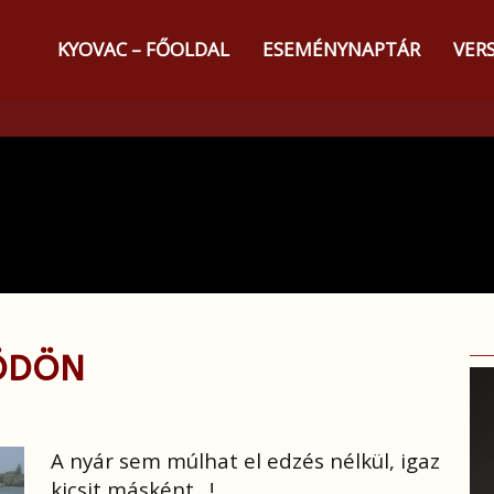
KYOVAC – FŐOLDAL
ESEMÉNYNAPTÁR
VER
ÖDÖN
A nyár sem múlhat el edzés nélkül, igaz
kicsit másként…!