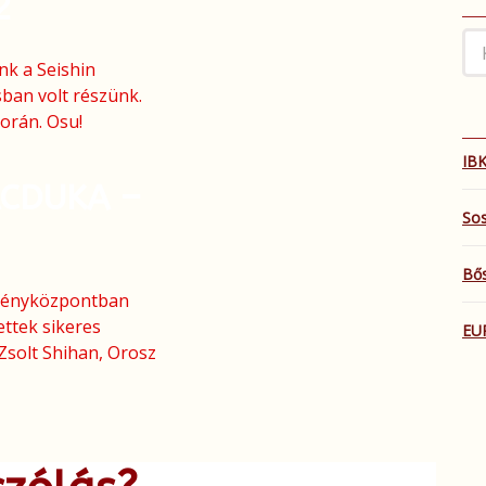
2
nk a Seishin
ban volt részünk.
orán. Osu!
IBK
ÁCDUKA –
Sos
Bős
zvényközpontban
ttek sikeres
EU
Zsolt Shihan, Orosz