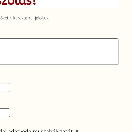
szólás?
zőket
*
karakterrel jelöltük
al adatvédelmi szabályzatát.
*