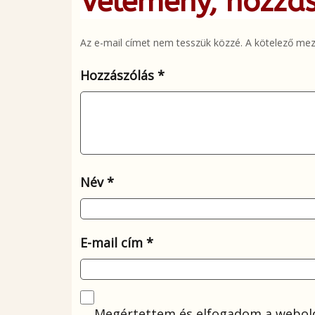
Vélemény, hozzá
Az e-mail címet nem tesszük közzé.
A kötelező me
Hozzászólás
*
Név
*
E-mail cím
*
Megértettem és elfogadom a webold