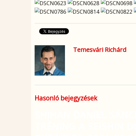
Temesvári Richárd
Hasonló bejegyzések
SHIHAN DANIEL SÁNC
TRÉNING A SEISHIN 