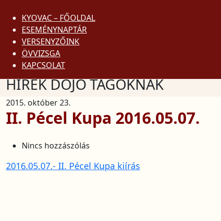
KYOVAC – FŐOLDAL
ESEMÉNYNAPTÁR
VERSENYZŐINK
DOJO KUN
ÖVVIZSGA
KYOKUSHIN SZÓTÁR
KAPCSOLAT
HÍREK DOJO TAGOKNAK
2015. október 23.
II. Pécel Kupa 2016.05.07.
Nincs hozzászólás
2016.05.07.- II. Pécel Kupa kiírás