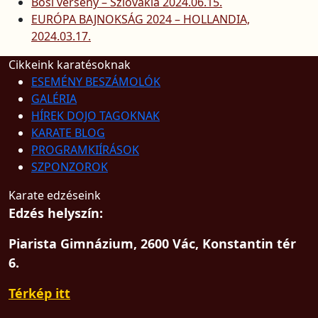
Bősi verseny – Szlovákia 2024.06.15.
EURÓPA BAJNOKSÁG 2024 – HOLLANDIA,
2024.03.17.
Cikkeink karatésoknak
ESEMÉNY BESZÁMOLÓK
GALÉRIA
HÍREK DOJO TAGOKNAK
KARATE BLOG
PROGRAMKIÍRÁSOK
SZPONZOROK
Karate edzéseink
Edzés helyszín:
Piarista Gimnázium, 2600 Vác, Konstantin tér
6.
Térkép itt