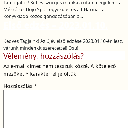
Támogatók! Két év szorgos munkája után megjelenik a
Mészáros Dojo Sportegyesület és a L’Harmattan
könyvkiadó közös gondozásában a…
Első edzés – 2023.01.10.
Kedves Tagjaink! Az újév első edzése 2023.01.10-én lesz,
várunk mindenkit szeretettel! Osu!
Vélemény, hozzászólás?
Az e-mail címet nem tesszük közzé.
A kötelező
mezőket
*
karakterrel jelöltük
Hozzászólás
*