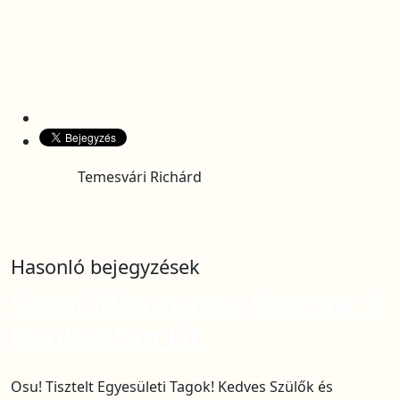
Temesvári Richárd
Hasonló bejegyzések
Sosai Masutatsu Oyama: A
Kyokushin Út
Osu! Tisztelt Egyesületi Tagok! Kedves Szülők és