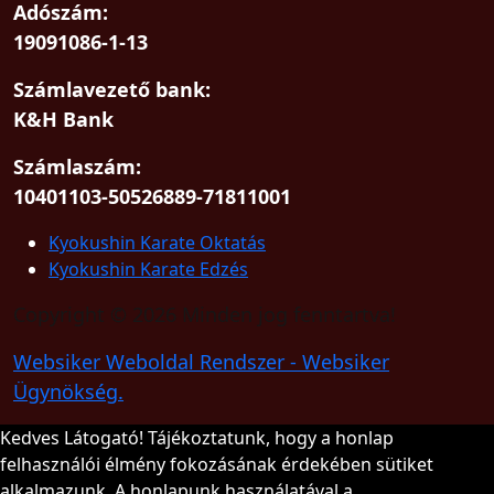
Adószám:
19091086-1-13
Számlavezető bank:
K&H Bank
Számlaszám:
10401103-50526889-71811001
Kyokushin Karate Oktatás
Kyokushin Karate Edzés
Copyright © 2026 Minden jog fenntartva!
Websiker Weboldal Rendszer - Websiker
Ügynökség.
Kedves Látogató! Tájékoztatunk, hogy a honlap
felhasználói élmény fokozásának érdekében sütiket
alkalmazunk. A honlapunk használatával a