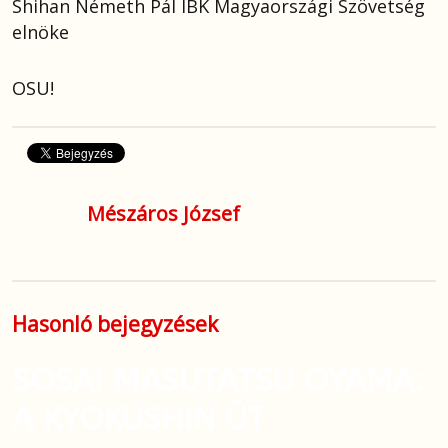
Shihan Németh Pál IBK Magyaországi Szövetség
elnöke
OSU!
Mészáros József
Hasonló bejegyzések
SOSAI MASUTATSU OYAMA:
A KYOKUSHIN ÚT