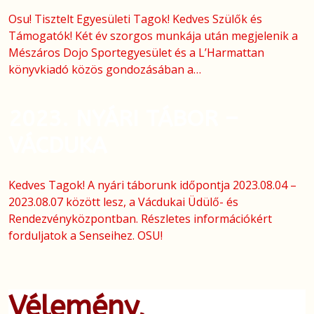
Osu! Tisztelt Egyesületi Tagok! Kedves Szülők és
Támogatók! Két év szorgos munkája után megjelenik a
Mészáros Dojo Sportegyesület és a L’Harmattan
könyvkiadó közös gondozásában a…
2023. NYÁRI TÁBOR –
VÁCDUKA
Kedves Tagok! A nyári táborunk időpontja 2023.08.04 –
2023.08.07 között lesz, a Vácdukai Üdülő- és
Rendezvényközpontban. Részletes információkért
forduljatok a Senseihez. OSU!
Vélemény,