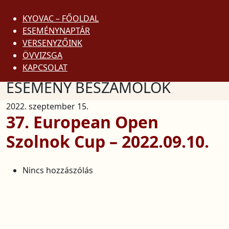
KYOVAC – FŐOLDAL
ESEMÉNYNAPTÁR
VERSENYZŐINK
DOJO KUN
ÖVVIZSGA
KYOKUSHIN SZÓTÁR
KAPCSOLAT
ESEMÉNY BESZÁMOLÓK
2022. szeptember 15.
37. European Open
Szolnok Cup – 2022.09.10.
Nincs hozzászólás