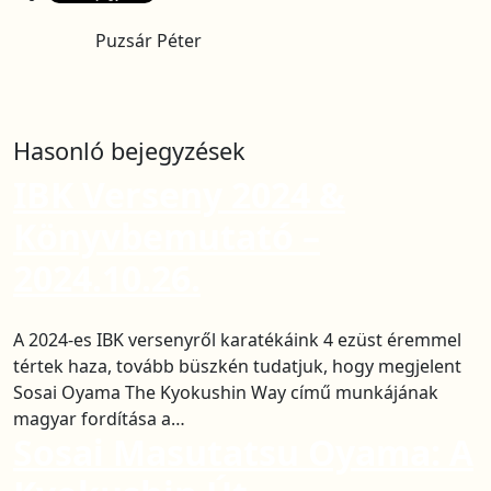
Puzsár Péter
Hasonló bejegyzések
IBK Verseny 2024 &
Könyvbemutató –
2024.10.26.
A 2024-es IBK versenyről karatékáink 4 ezüst éremmel
tértek haza, tovább büszkén tudatjuk, hogy megjelent
Sosai Oyama The Kyokushin Way című munkájának
magyar fordítása a…
Sosai Masutatsu Oyama: A