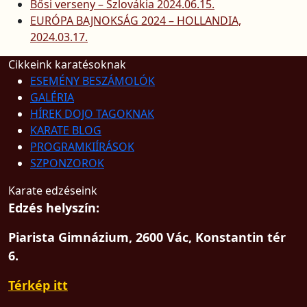
Bősi verseny – Szlovákia 2024.06.15.
EURÓPA BAJNOKSÁG 2024 – HOLLANDIA,
2024.03.17.
Cikkeink karatésoknak
ESEMÉNY BESZÁMOLÓK
GALÉRIA
HÍREK DOJO TAGOKNAK
KARATE BLOG
PROGRAMKIÍRÁSOK
SZPONZOROK
Karate edzéseink
Edzés helyszín:
Piarista Gimnázium, 2600 Vác, Konstantin tér
6.
Térkép itt