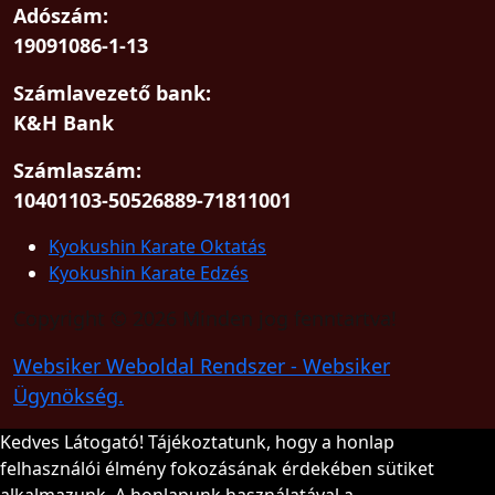
Adószám:
19091086-1-13
Számlavezető bank:
K&H Bank
Számlaszám:
10401103-50526889-71811001
Kyokushin Karate Oktatás
Kyokushin Karate Edzés
Copyright © 2026 Minden jog fenntartva!
Websiker Weboldal Rendszer - Websiker
Ügynökség.
Kedves Látogató! Tájékoztatunk, hogy a honlap
felhasználói élmény fokozásának érdekében sütiket