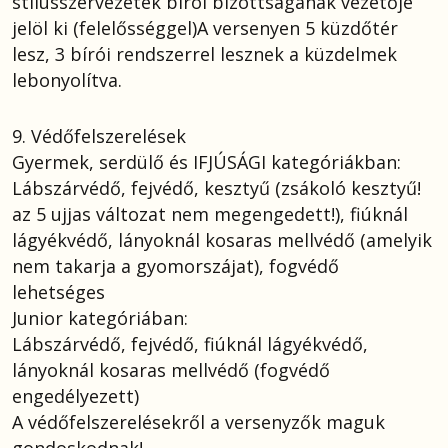
stílusszervezetek bírói bizottságának vezetője
jelöl ki (felelősséggel)A versenyen 5 küzdőtér
lesz, 3 bírói rendszerrel lesznek a küzdelmek
lebonyolítva.
9. Védőfelszerelések
Gyermek, serdülő és IFJÚSÁGI kategóriákban:
Lábszárvédő, fejvédő, kesztyű (zsákoló kesztyű!
az 5 ujjas változat nem megengedett!), fiúknál
lágyékvédő, lányoknál kosaras mellvédő (amelyik
nem takarja a gyomorszájat), fogvédő
lehetséges
Junior kategóriában:
Lábszárvédő, fejvédő, fiúknál lágyékvédő,
lányoknál kosaras mellvédő (fogvédő
engedélyezett)
A védőfelszerelésekről a versenyzők maguk