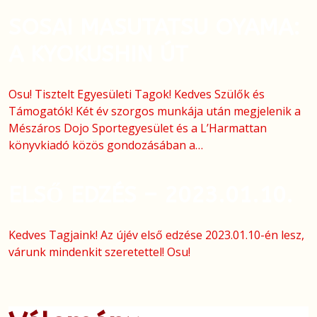
SOSAI MASUTATSU OYAMA:
A KYOKUSHIN ÚT
Osu! Tisztelt Egyesületi Tagok! Kedves Szülők és
Támogatók! Két év szorgos munkája után megjelenik a
Mészáros Dojo Sportegyesület és a L’Harmattan
könyvkiadó közös gondozásában a…
ELSŐ EDZÉS – 2023.01.10.
Kedves Tagjaink! Az újév első edzése 2023.01.10-én lesz,
várunk mindenkit szeretettel! Osu!