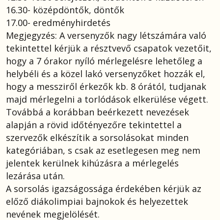
16.30- középdöntők, döntők
17.00- eredményhirdetés
Megjegyzés: A versenyzők nagy létszámára való
tekintettel kérjük a résztvevő csapatok vezetőit,
hogy a 7 órakor nyíló mérlegelésre lehetőleg a
helybéli és a közel lakó versenyzőket hozzák el,
hogy a messziről érkezők kb. 8 órától, tudjanak
majd mérlegelni a torlódások elkerülése végett.
Továbbá a korábban beérkezett nevezések
alapján a rövid időtényezőre tekintettel a
szervezők elkészítik a sorsolásokat minden
kategóriában, s csak az esetlegesen meg nem
jelentek kerülnek kihúzásra a mérlegelés
lezárása után.
A sorsolás igazságossága érdekében kérjük az
előző diákolimpiai bajnokok és helyezettek
nevének megjelölését.