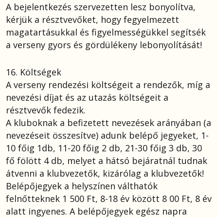
A bejelentkezés szervezetten lesz bonyolítva,
kérjük a résztvevőket, hogy fegyelmezett
magatartásukkal és figyelmességükkel segítsék
a verseny gyors és gördülékeny lebonyolítását!
16. Költségek
A verseny rendezési költségeit a rendezők, míg a
nevezési díjat és az utazás költségeit a
résztvevők fedezik.
A kluboknak a befizetett nevezések arányában (a
nevezéseit összesítve) adunk belépő jegyeket, 1-
10 főig 1db, 11-20 főig 2 db, 21-30 főig 3 db, 30
fő fölött 4 db, melyet a hátsó bejáratnál tudnak
átvenni a klubvezetők, kizárólag a klubvezetők!
Belépőjegyek a helyszínen válthatók
felnőtteknek 1 500 Ft, 8-18 év között 8 00 Ft, 8 év
alatt ingyenes. A belépőjegyek egész napra