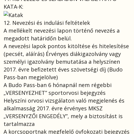
KATA-K:
12. Nevezési és indulási feltételek
A mellékelt nevezési lapon történő nevezés a
megadott határidőn belül.
A nevezési lapok pontos kitöltése és hitelesítése
(pecsét, aláírás) Érvényes diákigazolvány vagy
személyi igazolvány bemutatása a helyszínen
2017. évre befizetett éves szövetségi díj (Budo
Pass-ban megjelölve)
A Budo Pass-ban 6 hónapnál nem régebbi
„VERSENYEZHET” sportorvosi bejegyzés
Helyszíni orvosi vizsgálaton való megjelenés és
alkalmasság 2017. évre érvényes MKSZ
„VERSENYZŐI ENGEDÉLY”, mely a biztosítást is
tartalmazza
A korcsoportnak megfelelő övfokozati bejegyzés