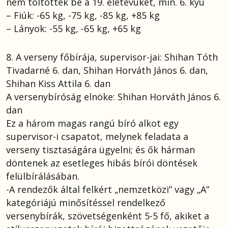
nem töltötték be a 19. életévüket, min. 6. kyu
– Fiúk: -65 kg, -75 kg, -85 kg, +85 kg
– Lányok: -55 kg, -65 kg, +65 kg
8. A verseny főbírája, supervisor-jai: Shihan Tóth
Tivadarné 6. dan, Shihan Horváth János 6. dan,
Shihan Kiss Attila 6. dan
A versenybíróság elnöke: Shihan Horváth János 6.
dan
Ez a három magas rangú bíró alkot egy
supervisor-i csapatot, melynek feladata a
verseny tisztaságára ügyelni; és ők hárman
döntenek az esetleges hibás bírói döntések
felülbírálásában.
-A rendezők által felkért „nemzetközi” vagy „A”
kategóriájú minősítéssel rendelkező
versenybírák, szövetségenként 5-5 fő, akiket a