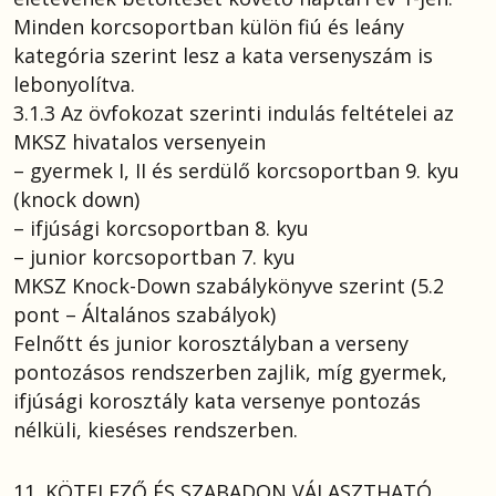
Minden korcsoportban külön fiú és leány
kategória szerint lesz a kata versenyszám is
lebonyolítva.
3.1.3 Az övfokozat szerinti indulás feltételei az
MKSZ hivatalos versenyein
– gyermek I, II és serdülő korcsoportban 9. kyu
(knock down)
– ifjúsági korcsoportban 8. kyu
– junior korcsoportban 7. kyu
MKSZ Knock-Down szabálykönyve szerint (5.2
pont – Általános szabályok)
Felnőtt és junior korosztályban a verseny
pontozásos rendszerben zajlik, míg gyermek,
ifjúsági korosztály kata versenye pontozás
nélküli, kieséses rendszerben.
11. KÖTELEZŐ ÉS SZABADON VÁLASZTHATÓ