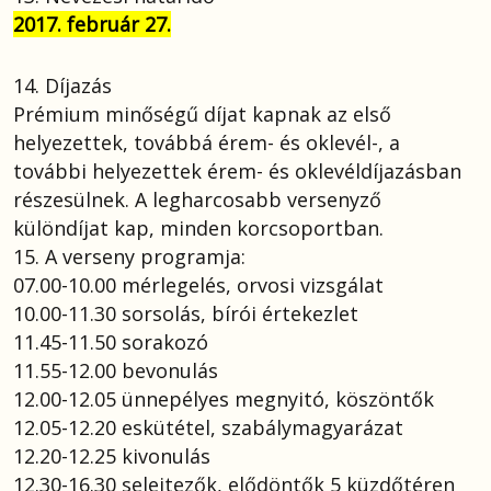
2017. február 27.
14. Díjazás
Prémium minőségű díjat kapnak az első
helyezettek, továbbá érem- és oklevél-, a
további helyezettek érem- és oklevéldíjazásban
részesülnek. A legharcosabb versenyző
különdíjat kap, minden korcsoportban.
15. A verseny programja:
07.00-10.00 mérlegelés, orvosi vizsgálat
10.00-11.30 sorsolás, bírói értekezlet
11.45-11.50 sorakozó
11.55-12.00 bevonulás
12.00-12.05 ünnepélyes megnyitó, köszöntők
12.05-12.20 eskütétel, szabálymagyarázat
12.20-12.25 kivonulás
12.30-16.30 selejtezők, elődöntők 5 küzdőtéren