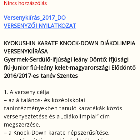
Nincs hozzászólás
Versenykiírás_2017_DO
VERSENYZŐI NYILATKOZAT
KYOKUSHIN KARATE KNOCK-DOWN DIÁKOLIMPIA
VERSENYKIÍRÁSA
Gyermek-Serdülő-Ifjúsági leány Döntő; Ifjúsági
fiú-Junior fiú-leány kelet-magyarországi Elődöntő
2016/2017-es tanév Szentes
1. A verseny célja
– az általános- és középiskolai
tanintézményekben tanuló karatékák közös
versenyeztetése és a „diákolimpiai” cím
megszerzése,
– a Knock-Down karate népszerűsítése,