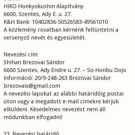
HIKO Honkyokushin Alapítvány
6600, Szentes, Ady E. u. 27.
K&H Bank: 10402836-50526583-49561010
A közlemény rovatban kérnénk feltüntetni a
versenyző nevét és egyesületét.
Nevezési cím:
Shihan Brezovai Sándor
6600 Szentes, Ady Endre u. 27. – So-Honbu Dojo
Információ: 20/9-248-263 Brezovai Sándor
brezovais@gmail.com
A nevezési lapokat az alábbi határidőig postai
úton vagy a megadott e-mail címekre kérjük
elküldeni. Késedelmes nevezést nem áll
módunkban elfogadni!
13. Nevezési határidő