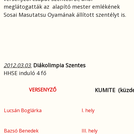
meglátogatták az alapító mester emlékének
Sosai Masutatsu Oyamának állított
szentélyt is.
2012.03.03
.
Diákolimpia Szentes
HHSE induló 4 fő
VERSENYZŐ
KUMITE (küzd
Lucsán Boglárka
I. hely
Bazsó Benedek
III. hely