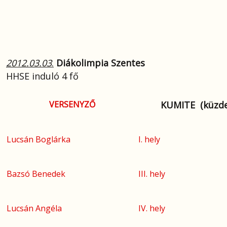
2012.03.03
.
Diákolimpia Szentes
HHSE induló 4 fő
VERSENYZŐ
KUMITE (küzd
Lucsán Boglárka
I. hely
Bazsó Benedek
III. hely
Lucsán Angéla
IV. hely