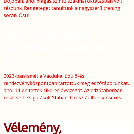
Dojoban, ahol magas szintű szakmai oktatásban volt
részünk. Rengeteget tanultunk a nagyszerű tréning
során. Osu!
NYÁRI EDZŐTÁBOR
VÁCDUKA – 2023.08.04 –
08.07.
2023-ban ismét a Vácdukai üdülő-és
rendezvényközpontban tartottuk meg edzőtáborunkat,
ahol 14-en tettek sikeres övvizsgát. Az edzőtáborban
részt vett Zsiga Zsolt Shihan, Orosz Zoltán sensei és…
Vélemény,