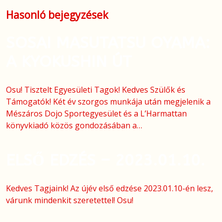
Hasonló bejegyzések
SOSAI MASUTATSU OYAMA:
A KYOKUSHIN ÚT
Osu! Tisztelt Egyesületi Tagok! Kedves Szülők és
Támogatók! Két év szorgos munkája után megjelenik a
Mészáros Dojo Sportegyesület és a L’Harmattan
könyvkiadó közös gondozásában a…
ELSŐ EDZÉS – 2023.01.10.
Kedves Tagjaink! Az újév első edzése 2023.01.10-én lesz,
várunk mindenkit szeretettel! Osu!