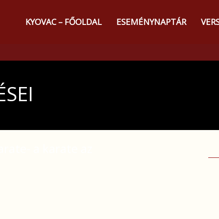
KYOVAC – FŐOLDAL
ESEMÉNYNAPTÁR
VER
ÉSEI
arate- a karate az