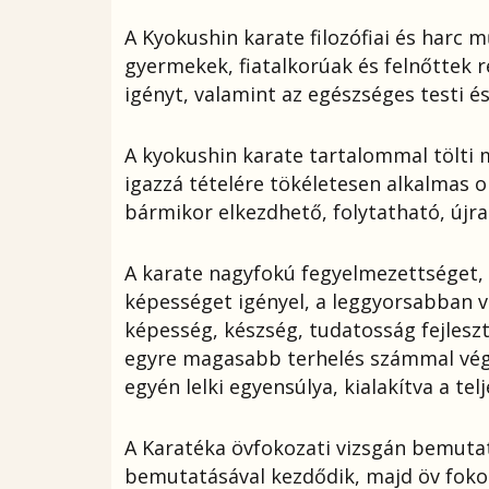
A Kyokushin karate filozófiai és harc 
gyermekek, fiatalkorúak és felnőttek ré
igényt, valamint az egészséges testi és 
A kyokushin karate tartalommal tölti 
igazzá tételére tökéletesen alkalmas 
bármikor elkezdhető, folytatható, újr
A karate nagyfokú fegyelmezettséget,
képességet igényel, a leggyorsabban vé
képesség, készség, tudatosság fejlesz
egyre magasabb terhelés számmal végr
egyén lelki egyensúlya, kialakítva a tel
A Karatéka övfokozati vizsgán bemutat
bemutatásával kezdődik, majd öv foko