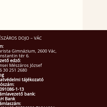
SZÁROS DOJO – VÁC
m:
arista Gimnázium, 2600 Vác,
nstantin tér 6.
zető edző:
nsei Mészáros József
6 30 251 2680
og
atvédelmi tájékozató
ószám:
091086-1-13
ámlavezető bank:
H Bank
ámlaszám: