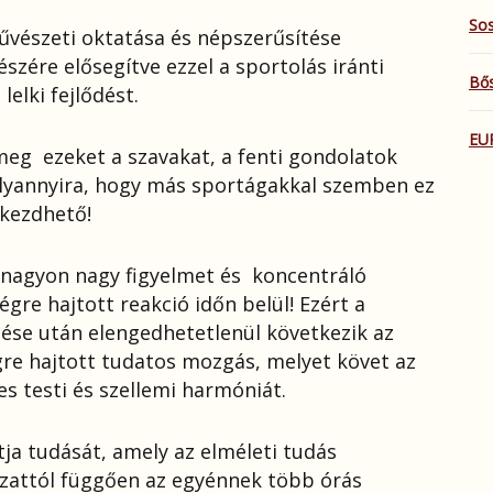
Sos
művészeti oktatása és népszerűsítése
szére elősegítve ezzel a sportolás iránti
Bős
lelki fejlődést.
EU
meg ezeket a szavakat, a fenti gondolatok
olyannyira, hogy más sportágakkal szemben ez
akezdhető!
 nagyon nagy figyelmet és koncentráló
gre hajtott reakció időn belül! Ezért a
tése után elengedhetetlenül következik az
e hajtott tudatos mozgás, melyet követ az
jes testi és szellemi harmóniát.
ja tudását, amely az elméleti tudás
zattól függően az egyénnek több órás