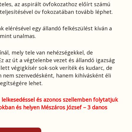
eles, az aspirált övfokozathoz előírt számú
 teljesítésével öv fokozatában tovább léphet.
 elérésével egy állandó felkészülést kíván a
 mint unalmas.
ínál, mely tele van nehézségekkel, de
 az út a végtelenbe vezet és állandó igazság
lett végigkísér sok-sok veríték és kudarc, de
n nem szenvedésként, hanem kihívásként éli
segítségére lehet.
 lelkesedéssel és azonos szellemben folytatjuk
kban és helyen Mészáros József – 3 danos