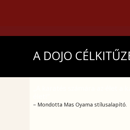
A DOJO CÉLKITŰZ
„A karatés számára az élet a k
élet!”
– Mondotta Mas Oyama stílusalapító.