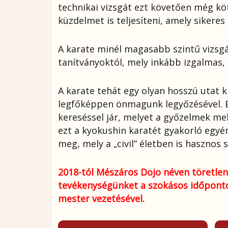
technikai vizsgát ezt követően még köt
küzdelmet is teljesíteni, amely sikeres
A karate minél magasabb szintű vizsgák
tanítványoktól, mely inkább izgalmas,
A karate tehát egy olyan hosszú utat k
legfőképpen önmagunk legyőzésével. Ez
kereséssel jár, melyet a győzelmek mel
ezt a kyokushin karatét gyakorló egyé
meg, mely a „civil” életben is hasznos 
2018-tól Mészáros Dojo néven töretlen
tevékenységünket a szokásos időponto
mester vezetésével.