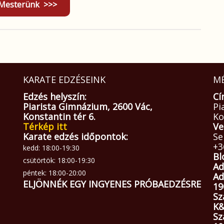
Mesterünk >>>
KARATE EDZÉSEINK
MÉ
Edzés helyszín:
Cí
Piarista Gimnázium, 2600 Vác,
Pi
Konstantin tér 6.
Ko
Térkép itt
Ve
Karate edzés időpontok:
Se
+3
kedd: 18:00-19:30
Bl
csütörtök: 18:00-19:30
Ad
péntek: 18:00-20:00
Ad
ELJÖNNÉK EGY INGYENES PRÓBAEDZÉSRE
19
Sz
K&
Sz