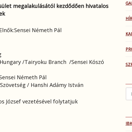
GA
ület megalakulásától kezdődően hivatalos
ek
HÍ
 Elnők:Sensei Németh Pál
KA
PR
g
 Hungary /Tairyoku Branch /Sensei Kószó
SZ
 Sensei Németh Pál
Szövetség / Hanshi Adámy István
s József vezetésével folytatjuk
IBK