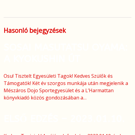
Hasonló bejegyzések
SOSAI MASUTATSU OYAMA:
A KYOKUSHIN ÚT
Osu! Tisztelt Egyesületi Tagok! Kedves Szülők és
Támogatók! Két év szorgos munkája után megjelenik a
Mészáros Dojo Sportegyesület és a L’Harmattan
könyvkiadó közös gondozásában a…
ELSŐ EDZÉS – 2023.01.10.