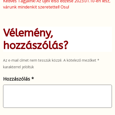
Kedves Tagjaink! Az újév első edzése 2023.01.10-én lesz,
várunk mindenkit szeretettel! Osu!
Vélemény,
hozzászólás?
Az e-mail címet nem tesszük közzé.
A kötelező mezőket
*
karakterrel jelöltük
Hozzászólás
*