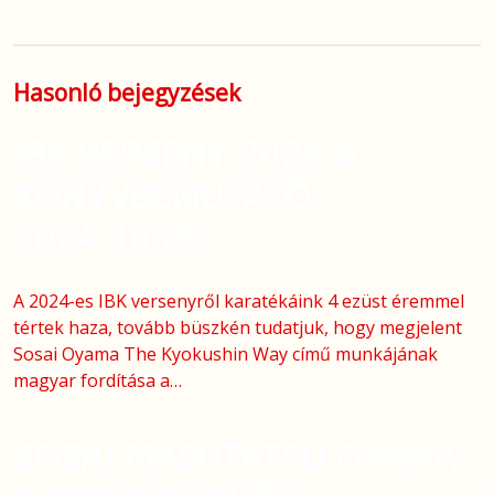
Hasonló bejegyzések
IBK VERSENY 2024 &
KÖNYVBEMUTATÓ –
2024.10.26.
A 2024-es IBK versenyről karatékáink 4 ezüst éremmel
tértek haza, tovább büszkén tudatjuk, hogy megjelent
Sosai Oyama The Kyokushin Way című munkájának
magyar fordítása a…
SOSAI MASUTATSU OYAMA: