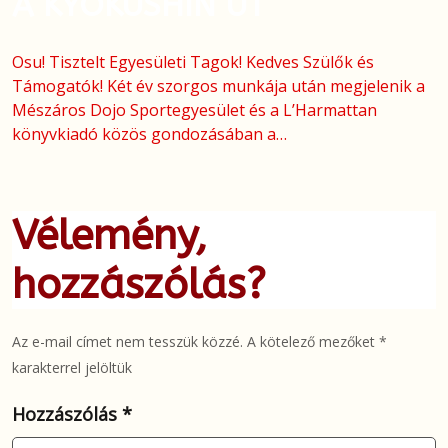
A KYOKUSHIN ÚT
Osu! Tisztelt Egyesületi Tagok! Kedves Szülők és
Támogatók! Két év szorgos munkája után megjelenik a
Mészáros Dojo Sportegyesület és a L’Harmattan
könyvkiadó közös gondozásában a…
Vélemény,
hozzászólás?
Az e-mail címet nem tesszük közzé.
A kötelező mezőket
*
karakterrel jelöltük
Hozzászólás
*