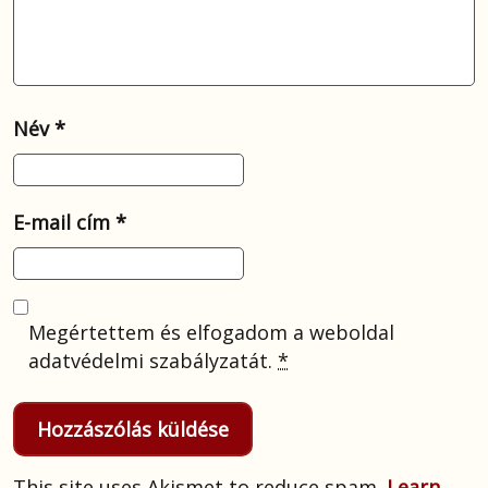
Név
*
E-mail cím
*
Megértettem és elfogadom a weboldal
adatvédelmi szabályzatát.
*
This site uses Akismet to reduce spam.
Learn