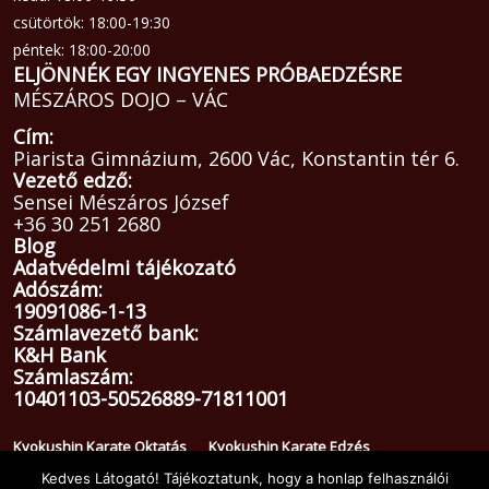
csütörtök: 18:00-19:30
péntek: 18:00-20:00
ELJÖNNÉK EGY INGYENES PRÓBAEDZÉSRE
MÉSZÁROS DOJO – VÁC
Cím:
Piarista Gimnázium, 2600 Vác, Konstantin tér 6.
Vezető edző:
Sensei Mészáros József
+36 30 251 2680
Blog
Adatvédelmi tájékozató
Adószám:
19091086-1-13
Számlavezető bank:
K&H Bank
Számlaszám:
10401103-50526889-71811001
Kyokushin Karate Oktatás
Kyokushin Karate Edzés
Copyright © 2026 Minden jog fenntartva!
Kedves Látogató! Tájékoztatunk, hogy a honlap felhasználói