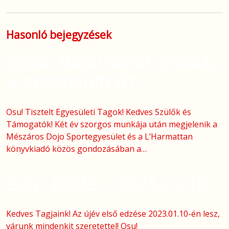
Hasonló bejegyzések
SOSAI MASUTATSU OYAMA:
A KYOKUSHIN ÚT
Osu! Tisztelt Egyesületi Tagok! Kedves Szülők és
Támogatók! Két év szorgos munkája után megjelenik a
Mészáros Dojo Sportegyesület és a L’Harmattan
könyvkiadó közös gondozásában a…
ELSŐ EDZÉS – 2023.01.10.
Kedves Tagjaink! Az újév első edzése 2023.01.10-én lesz,
várunk mindenkit szeretettel! Osu!