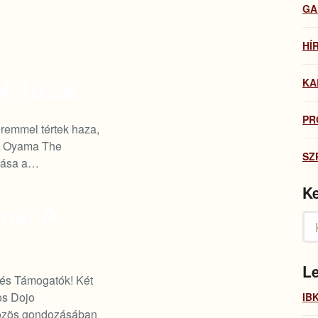
GA
HÍ
.10.26.
KA
PR
éremmel tértek haza,
ai Oyama The
SZ
tása a…
Ke
ma: A
L
 és Támogatók! Két
os Dojo
IBK
közös gondozásában