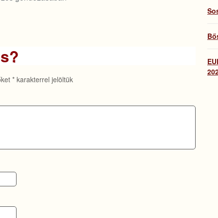
So
Bős
ás?
EU
202
őket
*
karakterrel jelöltük