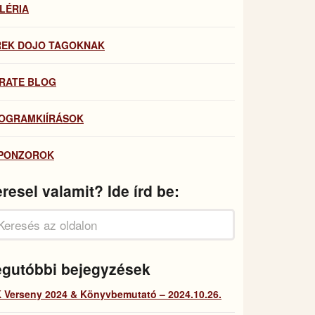
LÉRIA
REK DOJO TAGOKNAK
RATE BLOG
OGRAMKIÍRÁSOK
PONZOROK
resel valamit? Ide írd be:
egutóbbi bejegyzések
 Verseny 2024 & Könyvbemutató – 2024.10.26.