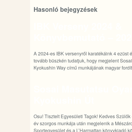
Hasonló bejegyzések
IBK Verseny 2024 &
Könyvbemutató – 2024
A 2024-es IBK versenyről karatékáink 4 ezüst 
tovább büszkén tudatjuk, hogy megjelent Sos
Kyokushin Way című munkájának magyar fordí
Sosai Masutatsu Oya
Kyokushin Út
Osu! Tisztelt Egyesületi Tagok! Kedves Szülők
év szorgos munkája után megjelenik a Mészár
Sportegyesület és a L’Harmattan könyvkiadó 