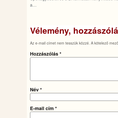
a…
Vélemény, hozzászól
Az e-mail címet nem tesszük közzé.
A kötelező mez
Hozzászólás
*
Név
*
E-mail cím
*