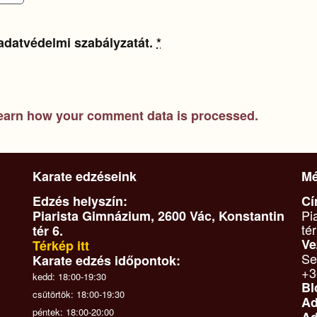
adatvédelmi szabályzatát.
*
earn how your comment data is processed.
Karate edzéseink
Mé
Edzés helyszín:
Cí
Pi
Piarista Gimnázium, 2600 Vác, Konstantin
tér
tér 6.
Ve
Térkép itt
Se
Karate edzés időpontok:
+3
kedd: 18:00-19:30
Bl
csütörtök: 18:00-19:30
Ad
péntek: 18:00-20:00