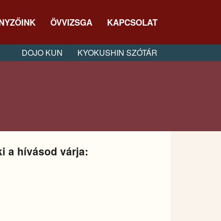
NYZŐINK
ÖVVIZSGA
KAPCSOLAT
DOJO KUN
KYOKUSHIN SZÓTÁR
i a hívásod várja: