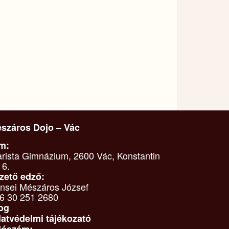
száros Dojo – Vác
m:
arista Gimnázium, 2600 Vác, Konstantin
 6.
zető edző:
nsei Mészáros József
6 30 251 2680
og
atvédelmi tájékozató