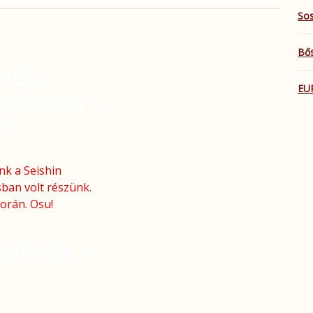
Sos
Bős
HEZ
EU
DOJOBAN –
2
nk a Seishin
ban volt részünk.
orán. Osu!
ÁCDUKA –