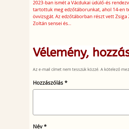
2023-ban ismét a Vácdukai üdülő-és rende
tartottuk meg edzőtáborunkat, ahol 14-en te
övvizsgát. Az edzőtáborban részt vett Zsiga 
Zoltán sensei és…
Vélemény, hozzá
Az e-mail címet nem tesszük közzé.
A kötelező me
Hozzászólás
*
Név
*