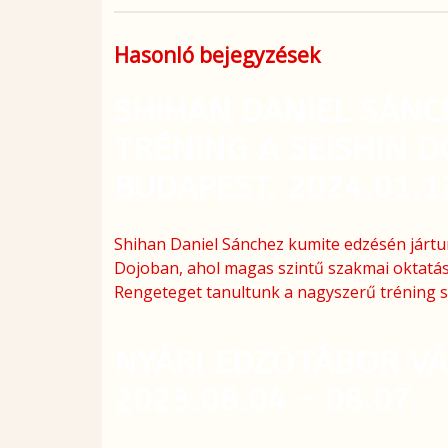
Hasonló bejegyzések
SHIHAN DANIEL SÁNC
TRÉNING A SEISHIN 
BUDAPEST, 2024.01.1
Shihan Daniel Sánchez kumite edzésén jártu
Dojoban, ahol magas szintű szakmai oktatás
Rengeteget tanultunk a nagyszerű tréning s
NYÁRI EDZŐTÁBOR V
2023.08.04 – 08.07.