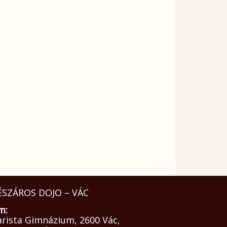
SZÁROS DOJO – VÁC
m:
arista Gimnázium, 2600 Vác,