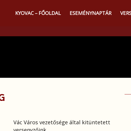
KYOVAC – FŐOLDAL
ESEMÉNYNAPTÁR
VER
G
Vác Város vezetősége által kitüntetett
versenyzőink.