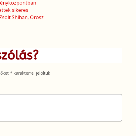
zvényközpontban
ttek sikeres
Zsolt Shihan, Orosz
szólás?
zőket
*
karakterrel jelöltük